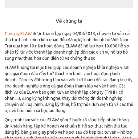
Về chúng ta
Công ty ELAW
được thành lập ngày 04/04/2013, chuyên tư vấn các
thủ tục hành chính liên quan đến đăng ký kinh doanh tại Việt Nam.
Trải qua hơn 10 năm hoạt động, ELAW đã hỗ trợ hơn 10.000 hồ sơ
pháp lý, từ việc thành lập doanh nghiệp đến các dịch vụ hỗ trợ bổ
sung như thuế, hóa đơn điện tử và chứng thư số.
ELAW hướng tới mục tiêu giúp các doanh nghiệp khởi nghiệp vượt
qua giai đoạn đầu đầy thử thách khi bước vào hoạt động kinh
doanh. Công ty đặt trọng tâm vào việc trở thành đối tác đáng tin cậy
cho doanh nghiệp trong cả giai đoạn thành lập và vận hành. Các
dịch vụ của ELAW bao gồm: tư vấn thành lập công ty (TNHH, cổ
phần…), đăng ký ngành nghề, thay đổi thông tin doanh nghiệp,
chuyển đổi loại hình, đăng ký thuế, hỗ trợ hóa đơn điện tử và các thủ
tục về bảo hiểm xã hội, lao động.
Quy trình làm việc của ELAW gồm 5 bước rõ ràng: tiếp nhận thông
tin khách hàng, lập kế hoạch và chuẩn bị hồ sơ, thực hiện thủ tục
đăng ký, bàn giao giấy phép và hồ sơ, sau đó tiếp tục tư vấn – hỗ trợ